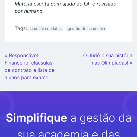
Matéria escrita com ajuda de I.A. e revisado
por humano.
Tags:
,
academia de lutas
gestão de academia
Continue
« Responsável
O Judô e sua história
Lendo
Financeiro, cláusulas
nas Olimpíadas! »
de contrato e lista de
alunos para exame.
Simplifique
a gestão da
sua academia e das