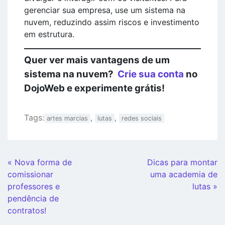
gerenciar sua empresa, use um sistema na
nuvem, reduzindo assim riscos e investimento
em estrutura.
Quer ver mais vantagens de um
sistema na nuvem?
Crie sua conta
no
DojoWeb e experimente grátis!
Tags:
,
,
artes marcias
lutas
redes sociais
Continue
« Nova forma de
Dicas para montar
Lendo
comissionar
uma academia de
professores e
lutas »
pendência de
contratos!