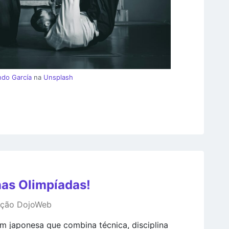
do García
na
Unsplash
nas Olimpíadas!
ação DojoWeb
em japonesa que combina técnica, disciplina