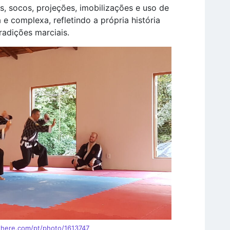
es, socos, projeções, imobilizações e uso de
 e complexa, refletindo a própria história
tradições marciais.
xhere.com/pt/photo/1613747