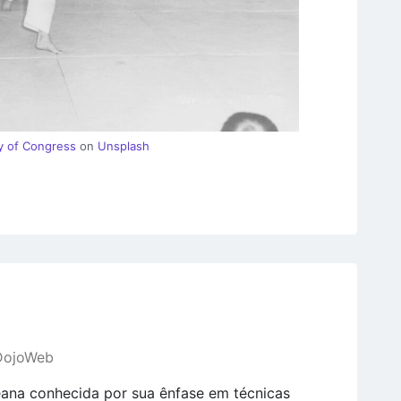
ry of Congress
on
Unsplash
 DojoWeb
eana conhecida por sua ênfase em técnicas